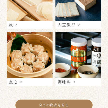
皮 >
大豆製品 >
点心 >
調味料 >
全ての商品を見る