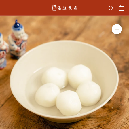
ス
キ
ッ
プ
し
て
コ
ン
テ
ン
ツ
に
移
動
す
る